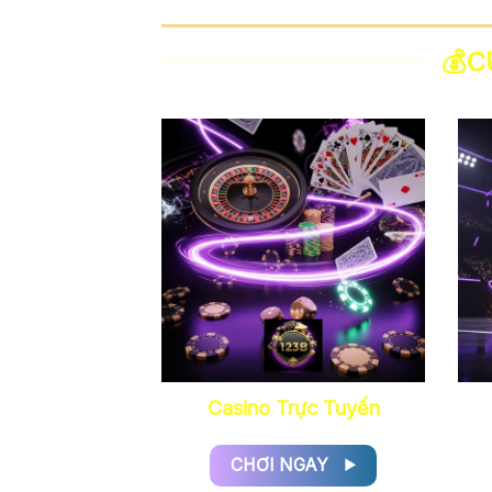
💰C
Casino Trực Tuyến
CHƠI NGAY