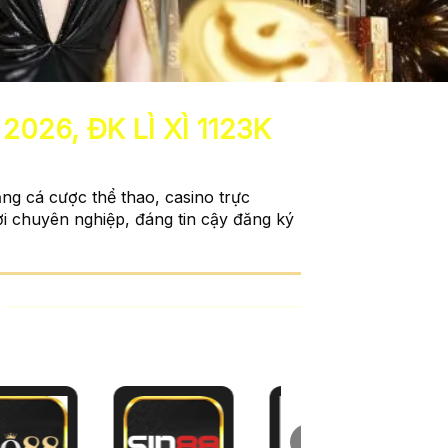
026, ĐK LÌ XÌ 1123K
ng cá cược thể thao, casino trực
ơi chuyên nghiệp, đáng tin cậy đăng ký