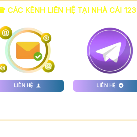
☎ CÁC KÊNH LIÊN HỆ TẠI NHÀ CÁI 123
LIÊN HỆ
LIÊN HỆ