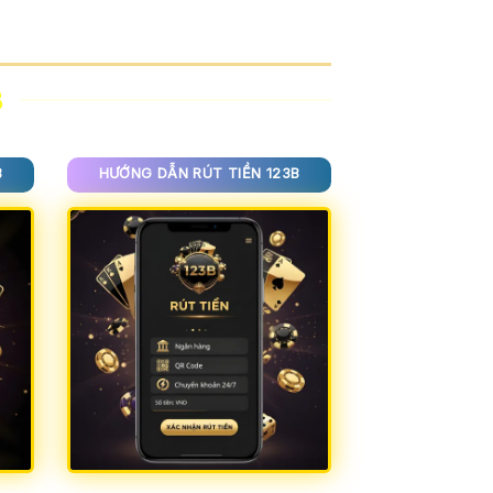
B
B
HƯỚNG DẪN RÚT TIỀN 123B