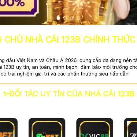
 CHỦ NHÀ CÁI 123B CHÍNH THỨC 2
ng đầu Việt Nam và Châu Á 2026, cung cấp đa dạng nền tả
ái 123B uy tín, an toàn, minh bạch, đảm bảo môi trường ch
 có trải nghiệm giải trí và các phần thưởng siêu hấp dẫn.
✨ĐỐI TÁC UY TÍN CỦA NHÀ CÁI 123B