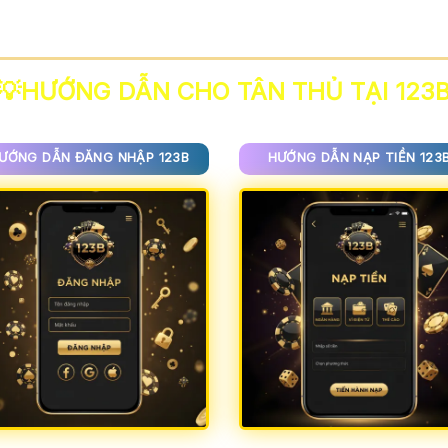
💡HƯỚNG DẪN CHO TÂN THỦ TẠI 123
ƯỚNG DẪN ĐĂNG NHẬP 123B
HƯỚNG DẪN NẠP TIỀN 123