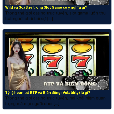
Wild và Scatter trong Slot Game có ý nghĩa gì?
Trong thế giới casino trực tuyến, slot game luôn thu
hút người chơi bởi sự [...]
Tỷ lệ hoàn trả RTP và Biến động (Volatility) là gì?
Trong thế giới casino trực tuyến, hai khái niệm quan
trọng mà mọi người chơi [...]