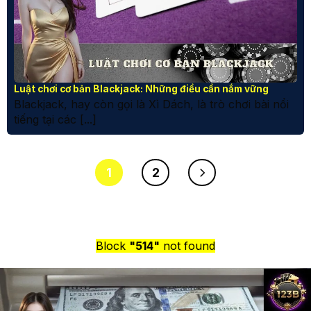
Luật chơi cơ bản Blackjack: Những điều cần nắm vững
Blackjack, hay còn gọi là Xì Dách, là trò chơi bài nổi
tiếng tại các [...]
1
2
Block
"514"
not found