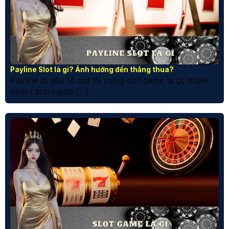
Payline Slot là gì? Ảnh hưởng đến thắng thua?
Payline là yếu tố cốt lõi trong slot game là gì, quyết
định cách người [...]