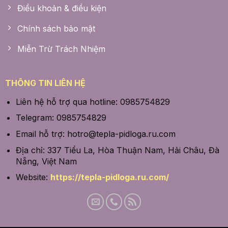
Điều khoản & điều kiện
Chính sách bảo mật
Miễn Trừ Trách Nhiệm
THÔNG TIN LIÊN HỆ
Liên hệ hỗ trợ qua hotline: 0985754829
Telegram: 0985754829
Email hỗ trợ:
hotro@tepla-pidloga.ru.com
Địa chỉ: 337 Tiểu La, Hòa Thuận Nam, Hải Châu, Đà
Nẵng, Việt Nam
Website:
https://tepla-pidloga.ru.com/