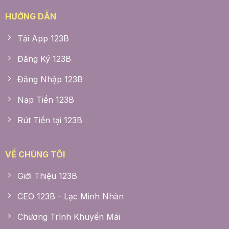
HƯỚNG DẪN
Tải App 123B
Đăng Ký 123B
Đăng Nhập 123B
Nạp Tiền 123B
Rút Tiền tại 123B
VỀ CHÚNG TÔI
Giới Thiệu 123B
CEO 123B - Lạc Minh Nhàn
Chương Trình Khuyến Mãi