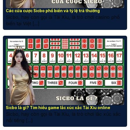
Các cửa cược Sicbo phổ biến và tỷ lệ trả thưởng
Sicbo, hay còn gọi là Tài Xỉu, là trò chơi casino phổ
biến tại Việt [...]
Sicbo là gì? Tìm hiểu game lắc xúc xắc Tài Xỉu online
Sicbo, hay còn gọi là Tài Xỉu, là trò chơi lắc xúc xắc
nổi tiếng [...]