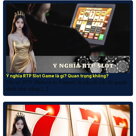
Ý nghĩa RTP Slot Game là gì? Quan trọng không?
Chỉ số RTP (Return to Player) là yếu tố cốt lõi quyết
định khả năng [...]