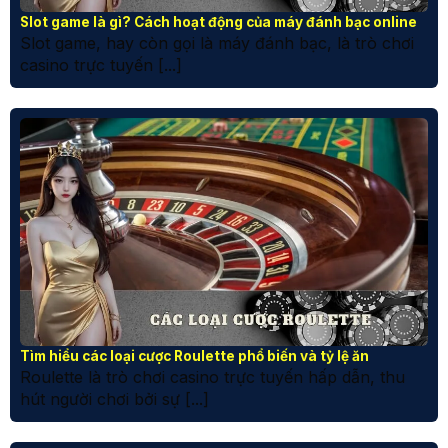
Slot game là gì? Cách hoạt động của máy đánh bạc online
Slot game, hay còn gọi là máy đánh bạc, là trò chơi
casino trực tuyến [...]
Tìm hiểu các loại cược Roulette phổ biến và tỷ lệ ăn
Roulette là trò chơi casino trực tuyến hấp dẫn, thu
hút người chơi bởi sự [...]