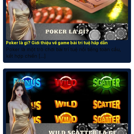
Poker là gì? Giới thiệu về game bài trí tuệ hấp dẫn
Poker là một trò chơi bài trí tuệ nổi tiếng toàn cầu,
kết hợp chiến [...]