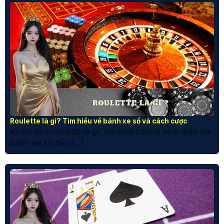
Roulette là gì? Tìm hiểu về bánh xe số và cách cược
Khám phá roulette là gì, trò chơi casino kinh điển với
bánh xe số đầy [...]