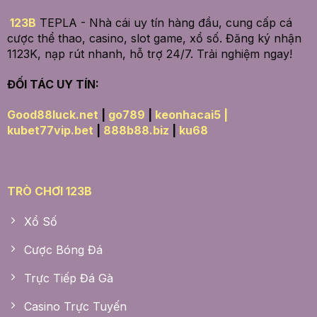
123B
TEPLA - Nhà cái uy tín hàng đầu, cung cấp cá
cược thể thao, casino, slot game, xổ số. Đăng ký nhận
1123K, nạp rút nhanh, hỗ trợ 24/7. Trải nghiệm ngay!
ĐỐI TÁC UY TÍN:
Good88luck.net
|
go789
|
keonhacai5 |
kubet77vip.bet
|
888b88.biz
|
ku68
TRÒ CHƠI 123B
Xổ Số
Cược Bóng Đá
Trực Tiếp Đá Gà
Casino Trực Tuyến