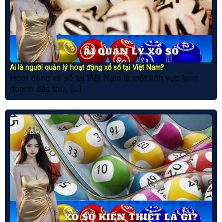
Ai là người quản lý hoạt động xổ số tại Việt Nam?
Hoạt động xổ số tại Việt Nam là một lĩnh vực kinh
doanh đặc thù, [...]