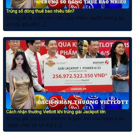
Trúng số đóng thuế bao nhiêu tiền?
Trúng số là niềm mơ ước của nhiều người, mang lại
cơ hội đổi đời [...]
Cách nhận thưởng Vietlott khi trúng giải Jackpot lớn
Trúng giải Jackpot Vietlott là giấc mơ của hàng triệu
người chơi xổ số. Để [...]