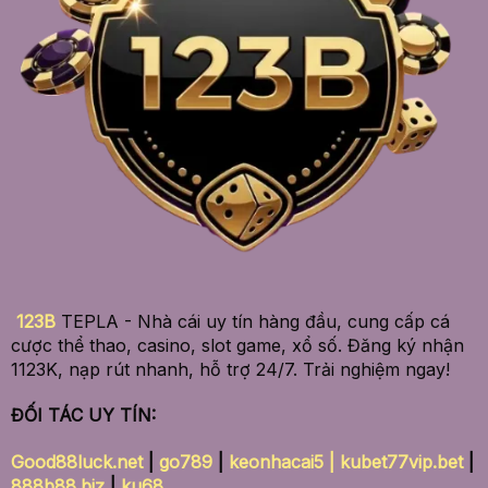
123B
TEPLA - Nhà cái uy tín hàng đầu, cung cấp cá
cược thể thao, casino, slot game, xổ số. Đăng ký nhận
1123K, nạp rút nhanh, hỗ trợ 24/7. Trải nghiệm ngay!
ĐỐI TÁC UY TÍN:
Good88luck.net
|
go789
|
keonhacai5 |
kubet77vip.bet
|
888b88.biz
|
ku68