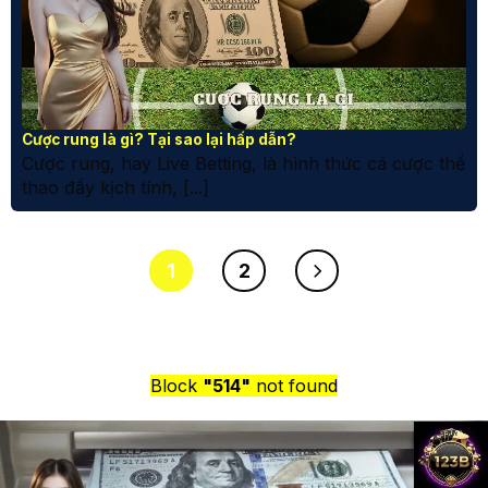
Cược rung là gì? Tại sao lại hấp dẫn?
Cược rung, hay Live Betting, là hình thức cá cược thể
thao đầy kịch tính, [...]
1
2
Block
"514"
not found