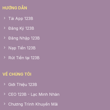
HƯỚNG DẪN
Tải App 123B
Đăng Ký 123B
Đăng Nhập 123B
Nạp Tiền 123B
Rút Tiền tại 123B
VỀ CHÚNG TÔI
Giới Thiệu 123B
CEO 123B - Lạc Minh Nhàn
Chương Trình Khuyến Mãi