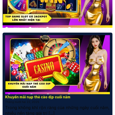
Khuyến mãi nạp thẻ cào dịp cuối năm
Tháng mười hai 22, 2025
Trong không khí rộn ràng của những ngày cuối năm,
nhiều nền tảng giải trí [...]