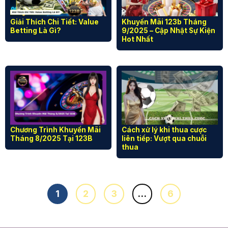
Giải Thích Chi Tiết: Value
Khuyến Mãi 123b Tháng
Betting Là Gì?
9/2025 – Cập Nhật Sự Kiện
Hot Nhất
Chương Trình Khuyến Mãi
Cách xử lý khi thua cược
Tháng 8/2025 Tại 123B
liên tiếp: Vượt qua chuỗi
thua
1
2
3
…
6