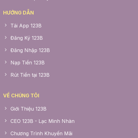
HƯỚNG DẪN
Tải App 123B
Đăng Ký 123B
Đăng Nhập 123B
Nạp Tiền 123B
Rút Tiền tại 123B
VỀ CHÚNG TÔI
Giới Thiệu 123B
CEO 123B - Lạc Minh Nhàn
Chương Trình Khuyến Mãi