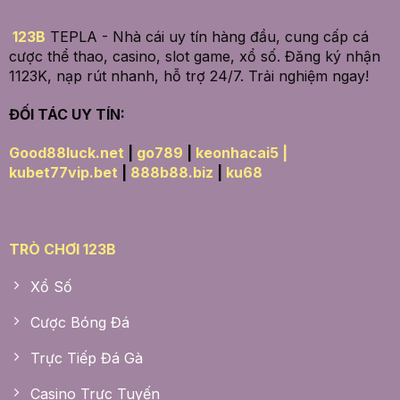
123B
TEPLA - Nhà cái uy tín hàng đầu, cung cấp cá
cược thể thao, casino, slot game, xổ số. Đăng ký nhận
1123K, nạp rút nhanh, hỗ trợ 24/7. Trải nghiệm ngay!
ĐỐI TÁC UY TÍN:
Good88luck.net
|
go789
|
keonhacai5 |
kubet77vip.bet
|
888b88.biz
|
ku68
TRÒ CHƠI 123B
Xổ Số
Cược Bóng Đá
Trực Tiếp Đá Gà
Casino Trực Tuyến