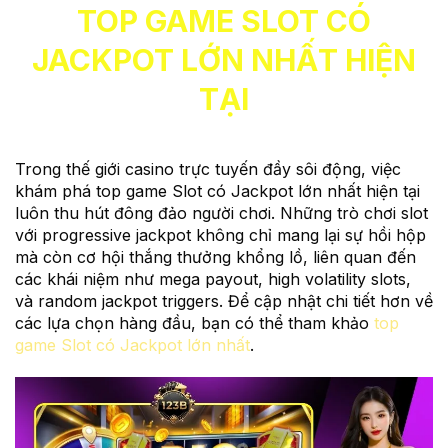
TOP GAME SLOT CÓ
JACKPOT LỚN NHẤT HIỆN
TẠI
Trong thế giới casino trực tuyến đầy sôi động, việc
khám phá top game Slot có Jackpot lớn nhất hiện tại
luôn thu hút đông đảo người chơi. Những trò chơi slot
với progressive jackpot không chỉ mang lại sự hồi hộp
mà còn cơ hội thắng thưởng khổng lồ, liên quan đến
các khái niệm như mega payout, high volatility slots,
và random jackpot triggers. Để cập nhật chi tiết hơn về
các lựa chọn hàng đầu, bạn có thể tham khảo
top
game Slot có Jackpot lớn nhất
.