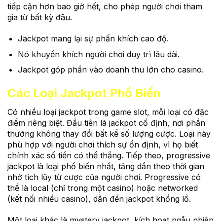
tiếp cận hơn bao giờ hết, cho phép người chơi tham
gia từ bất kỳ đâu.
Jackpot mang lại sự phấn khích cao độ.
Nó khuyến khích người chơi duy trì lâu dài.
Jackpot góp phần vào doanh thu lớn cho casino.
Các Loại Jackpot Phổ Biến
Có nhiều loại jackpot trong game slot, mỗi loại có đặc
điểm riêng biệt. Đầu tiên là jackpot cố định, nơi phần
thưởng không thay đổi bất kể số lượng cược. Loại này
phù hợp với người chơi thích sự ổn định, vì họ biết
chính xác số tiền có thể thắng. Tiếp theo, progressive
jackpot là loại phổ biến nhất, tăng dần theo thời gian
nhờ tích lũy từ cược của người chơi. Progressive có
thể là local (chỉ trong một casino) hoặc networked
(kết nối nhiều casino), dẫn đến jackpot khổng lồ.
Một loại khác là mystery jackpot, kích hoạt ngẫu nhiên