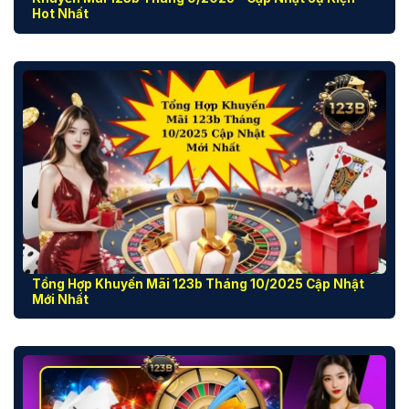
Hot Nhất
Tổng Hợp Khuyến Mãi 123b Tháng 10/2025 Cập Nhật
Mới Nhất