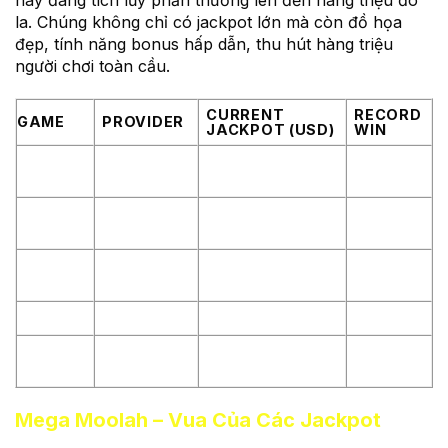
này đang tích lũy phần thưởng lên đến hàng triệu đô
la. Chúng không chỉ có jackpot lớn mà còn đồ họa
đẹp, tính năng bonus hấp dẫn, thu hút hàng triệu
người chơi toàn cầu.
CURRENT
RECORD
GAME
PROVIDER
JACKPOT (USD)
WIN
Mega
Microgaming
12,500,000
21,000,000
Moolah
Hall of
NetEnt
6,800,000
8,700,000
Gods
Mega
NetEnt
5,200,000
17,800,000
Fortune
WowPot
Microgaming
4,100,000
15,000,000
Divine
NetEnt
1,500,000
2,600,000
Fortune
Mega Moolah – Vua Của Các Jackpot