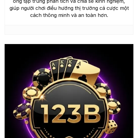
ông tập trung phân tích và chia sẻ kinh nghiệm,
giúp người chơi điều hướng thị trường cá cược một
cách thông minh và an toàn hơn.