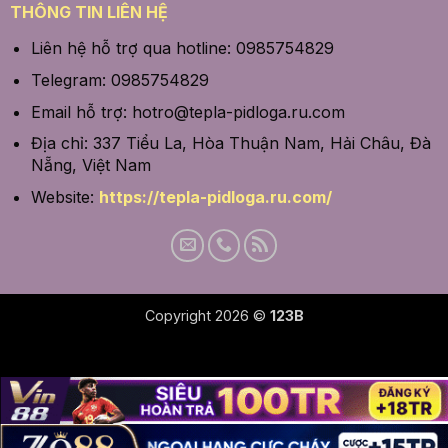
THÔNG TIN LIÊN HỆ
Liên hệ hỗ trợ qua hotline: 0985754829
Telegram: 0985754829
Email hỗ trợ:
hotro@tepla-pidloga.ru.com
Địa chỉ: 337 Tiểu La, Hòa Thuận Nam, Hải Châu, Đà
Nẵng, Việt Nam
Website:
https://tepla-pidloga.ru.com/
Copyright 2026 ©
123B