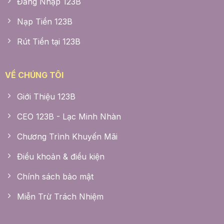
Đăng Nhập 123B
Nạp Tiền 123B
Rút Tiền tại 123B
VỀ CHÚNG TÔI
Giới Thiệu 123B
CEO 123B - Lạc Minh Nhàn
Chương Trình Khuyến Mãi
Điều khoản & điều kiện
Chính sách bảo mật
Miễn Trừ Trách Nhiệm