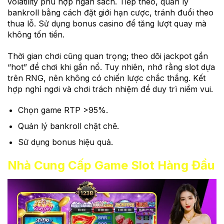
volatility phù hợp ngân sách. Tiếp theo, quản lý
bankroll bằng cách đặt giới hạn cược, tránh đuổi theo
thua lỗ. Sử dụng bonus casino để tăng lượt quay mà
không tốn tiền.
Thời gian chơi cũng quan trọng; theo dõi jackpot gần
“hot” để chơi khi gần nổ. Tuy nhiên, nhớ rằng slot dựa
trên RNG, nên không có chiến lược chắc thắng. Kết
hợp nghỉ ngơi và chơi trách nhiệm để duy trì niềm vui.
Chọn game RTP >95%.
Quản lý bankroll chặt chẽ.
Sử dụng bonus hiệu quả.
Nhà Cung Cấp Game Slot Hàng Đầu