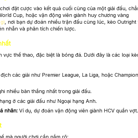
 chơi đặt cược vào kết quả cuối cùng của một giải đấu, ch
World Cup, hoặc vận động viên giành huy chương vàng
 gì
, nơi bạn dự đoán nhiều trận đấu cùng lúc, kèo Outright 
iên nhẫn và phân tích chiến lược.
nhất
h vực thể thao, đặc biệt là bóng đá. Dưới đây là các loại kè
địch các giải như Premier League, La Liga, hoặc Champio
i nhiều bàn thắng nhất trong giải đấu.
hạng ở các giải đấu như Ngoại hạng Anh.
á nhân:
Ví dụ, dự đoán vận động viên giành HCV quần vợt.
t
chế mà người chơi cần nắm rõ: