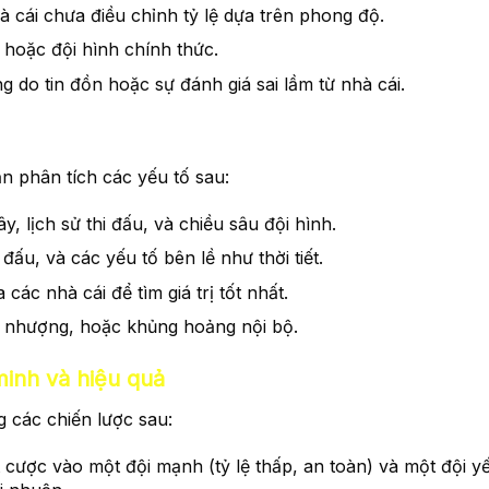
hà cái chưa điều chỉnh tỷ lệ dựa trên phong độ.
hoặc đội hình chính thức.
g do tin đồn hoặc sự đánh giá sai lầm từ nhà cái.
n phân tích các yếu tố sau:
 lịch sử thi đấu, và chiều sâu đội hình.
đấu, và các yếu tố bên lề như thời tiết.
các nhà cái để tìm giá trị tốt nhất.
nhượng, hoặc khủng hoảng nội bộ.
minh và hiệu quả
g các chiến lược sau:
 cược vào một đội mạnh (tỷ lệ thấp, an toàn) và một đội y