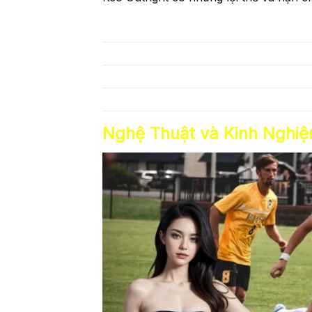
Ưu điểm
Tỷ lệ cược cao, đặc biệt với đội yếu (ngựa ô)
Phù hợp với người thích phân tích chiến lược.
Cơ hội thắng lớn nếu dự đoán đúng đội ít đượ
Nghệ Thuật và Kinh Nghiệ