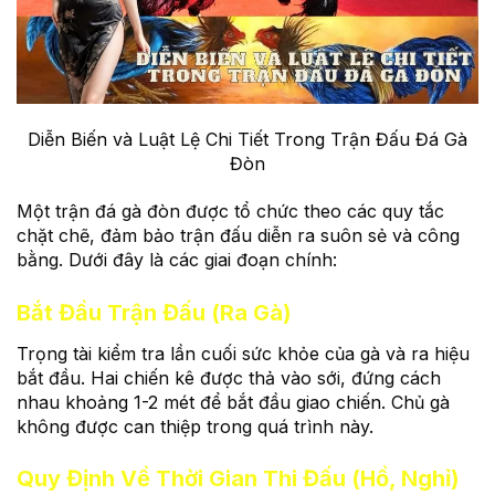
Diễn Biến và Luật Lệ Chi Tiết Trong Trận Đấu Đá Gà
Đòn
Một trận đá gà đòn được tổ chức theo các quy tắc
chặt chẽ, đảm bảo trận đấu diễn ra suôn sẻ và công
bằng. Dưới đây là các giai đoạn chính:
Bắt Đầu Trận Đấu (Ra Gà)
Trọng tài kiểm tra lần cuối sức khỏe của gà và ra hiệu
bắt đầu. Hai chiến kê được thả vào sới, đứng cách
nhau khoảng 1-2 mét để bắt đầu giao chiến. Chủ gà
không được can thiệp trong quá trình này.
Quy Định Về Thời Gian Thi Đấu (Hồ, Nghỉ)