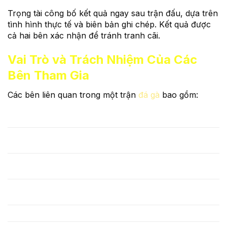
Trọng tài công bố kết quả ngay sau trận đấu, dựa trên
tình hình thực tế và biên bản ghi chép. Kết quả được
cả hai bên xác nhận để tránh tranh cãi.
Vai Trò và Trách Nhiệm Của Các
Bên Tham Gia
Các bên liên quan trong một trận
đá gà
bao gồm:
Vai trò
Trách nhiệm
Trọng
Điều hành trận đấu, đảm bảo công bằng, xử lý tranh
tài
chấp.
Chuẩn bị chiến kê, tuân thủ luật, chăm sóc gà đúng
Chủ gà
quy định.
Khán
Tôn trọng trận đấu, không gây rối, tuân thủ quy định
giả
sới gà.
Nhà cái
Cung cấp nền tảng cá cược minh bạch, ví dụ: 123B.