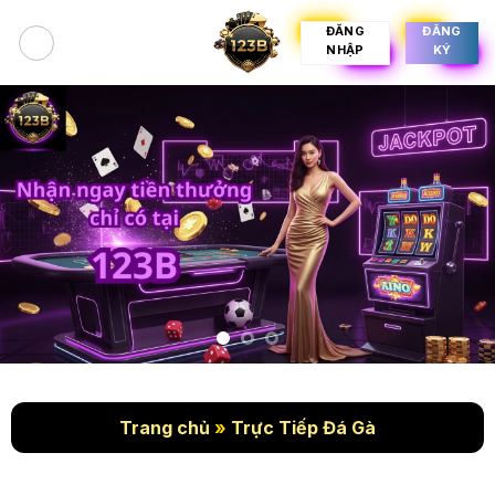
Bỏ
ĐĂNG
ĐĂNG
qua
NHẬP
KÝ
nội
dung
Trang chủ
»
Trực Tiếp Đá Gà