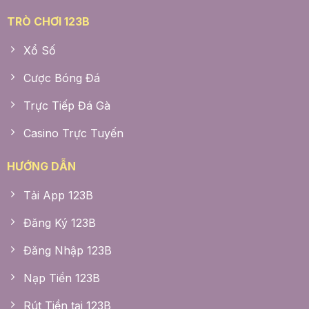
TRÒ CHƠI 123B
Xổ Số
Cược Bóng Đá
Trực Tiếp Đá Gà
Casino Trực Tuyến
HƯỚNG DẪN
Tải App 123B
Đăng Ký 123B
Đăng Nhập 123B
Nạp Tiền 123B
Rút Tiền tại 123B