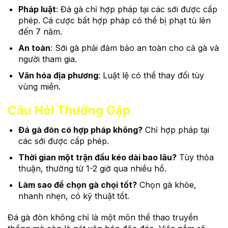
Pháp luật
: Đá gà chỉ hợp pháp tại các sới được cấp
phép. Cá cược bất hợp pháp có thể bị phạt tù lên
đến 7 năm.
An toàn
: Sới gà phải đảm bảo an toàn cho cả gà và
người tham gia.
Văn hóa địa phương
: Luật lệ có thể thay đổi tùy
vùng miền.
Câu Hỏi Thường Gặp
Đá gà đòn có hợp pháp không?
Chỉ hợp pháp tại
các sới được cấp phép.
Thời gian một trận đấu kéo dài bao lâu?
Tùy thỏa
thuận, thường từ 1-2 giờ qua nhiều hồ.
Làm sao để chọn gà chọi tốt?
Chọn gà khỏe,
nhanh nhẹn, có kỹ thuật tốt.
Đá gà đòn không chỉ là một môn thể thao truyền