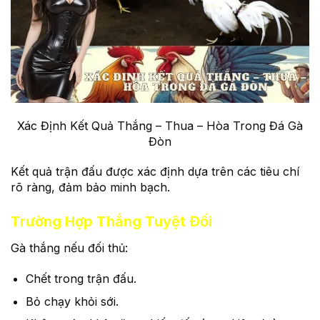
Xác Định Kết Quả Thắng – Thua – Hòa Trong Đá Gà
Đòn
Kết quả trận đấu được xác định dựa trên các tiêu chí
rõ ràng, đảm bảo minh bạch.
Trường Hợp Thắng Tuyệt Đối
Gà thắng nếu đối thủ:
Chết trong trận đấu.
Bỏ chạy khỏi sới.