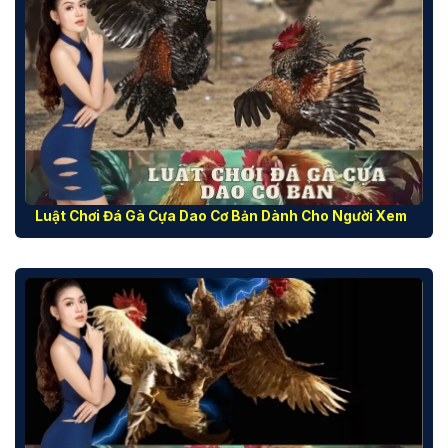
Luật Chơi Đá Gà Cựa Dao Cơ Bản Dành Cho Người Xem