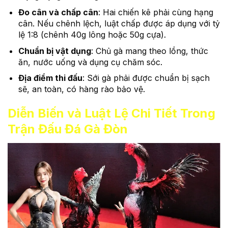
Đo cân và chấp cân
: Hai chiến kê phải cùng hạng
cân. Nếu chênh lệch, luật chấp được áp dụng với tỷ
lệ 1:8 (chênh 40g lông hoặc 50g cựa).
Chuẩn bị vật dụng
: Chủ gà mang theo lồng, thức
ăn, nước uống và dụng cụ chăm sóc.
Địa điểm thi đấu
: Sới gà phải được chuẩn bị sạch
sẽ, an toàn, có hàng rào bảo vệ.
Diễn Biến và Luật Lệ Chi Tiết Trong
Trận Đấu Đá Gà Đòn