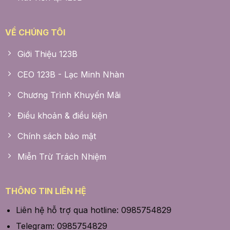
VỀ CHÚNG TÔI
Giới Thiệu 123B
CEO 123B - Lạc Minh Nhàn
Chương Trình Khuyến Mãi
Điều khoản & điều kiện
Chính sách bảo mật
Miễn Trừ Trách Nhiệm
THÔNG TIN LIÊN HỆ
Liên hệ hỗ trợ qua hotline: 0985754829
Telegram: 0985754829