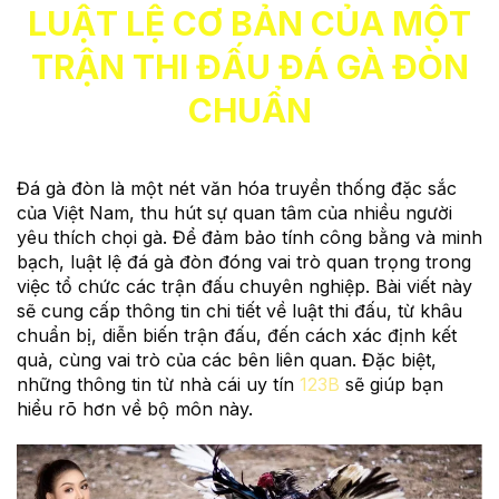
LUẬT LỆ CƠ BẢN CỦA MỘT
TRẬN THI ĐẤU ĐÁ GÀ ĐÒN
CHUẨN
Đá gà đòn là một nét văn hóa truyền thống đặc sắc
của Việt Nam, thu hút sự quan tâm của nhiều người
yêu thích chọi gà. Để đảm bảo tính công bằng và minh
bạch, luật lệ đá gà đòn đóng vai trò quan trọng trong
việc tổ chức các trận đấu chuyên nghiệp. Bài viết này
sẽ cung cấp thông tin chi tiết về luật thi đấu, từ khâu
chuẩn bị, diễn biến trận đấu, đến cách xác định kết
quả, cùng vai trò của các bên liên quan. Đặc biệt,
những thông tin từ nhà cái uy tín
123B
sẽ giúp bạn
hiểu rõ hơn về bộ môn này.