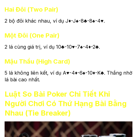
Hai Đôi (Two Pair)
2 bộ đôi khác nhau, ví dụ J♦-J♠-8♣-8♠-4♥.
Một Đôi (One Pair)
2 lá cùng giá trị, ví dụ 10♣-10♥-7♠-4♦-2♣.
Mậu Thầu (High Card)
5 lá không liên kết, ví dụ A♥-4♦-6♠-10♦-K♣. Thắng nhờ
lá bài cao nhất.
Luật So Bài Poker Chi Tiết Khi
Người Chơi Có Thứ Hạng Bài Bằng
Nhau (Tie Breaker)