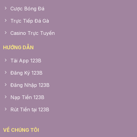
Cược Bóng Đá
Trực Tiếp Đá Gà
Casino Trực Tuyến
HƯỚNG DẪN
Tải App 123B
Đăng Ký 123B
Đăng Nhập 123B
Nạp Tiền 123B
Rút Tiền tại 123B
VỀ CHÚNG TÔI