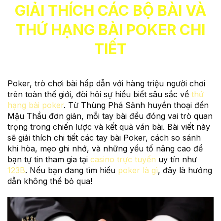
GIẢI THÍCH CÁC BỘ BÀI VÀ
THỨ HẠNG BÀI POKER CHI
TIẾT
Poker, trò chơi bài hấp dẫn với hàng triệu người chơi
trên toàn thế giới, đòi hỏi sự hiểu biết sâu sắc về
thứ
hạng bài poker
. Từ Thùng Phá Sảnh huyền thoại đến
Mậu Thầu đơn giản, mỗi tay bài đều đóng vai trò quan
trọng trong chiến lược và kết quả ván bài. Bài viết này
sẽ giải thích chi tiết các tay bài Poker, cách so sánh
khi hòa, mẹo ghi nhớ, và những yếu tố nâng cao để
bạn tự tin tham gia tại
casino trực tuyến
uy tín như
123B
. Nếu bạn đang tìm hiểu
poker là gì
, đây là hướng
dẫn không thể bỏ qua!