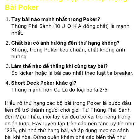
Bài Poker
Tay bài nào mạnh nhất trong Poker?
Thùng Phá Sảnh (10-J-Q-K-A đồng chất) là mạnh
nhất.
Chất bài có ảnh hưởng đến thứ hạng không?
Không, trong Poker tiêu chuẩn, chất không ảnh
hưởng.
Làm thế nào để thắng khi cùng tay bài?
So kicker hoặc lá bài cao nhất theo luật tie breaker.
Short Deck Poker khác gì?
Thùng mạnh hơn Cù Lũ do loại bỏ lá 2-5.
Hiểu rõ thứ hạng các bộ bài trong Poker là bước đầu
tiên để trở thành người chơi giỏi. Từ Thùng Phá Sảnh
đến Mậu Thầu, mỗi tay bài đều có vai trò riêng trong
chiến lược. Hãy luyện tập trên các nền tảng uy tín như
123B, ghi nhớ thứ hạng bài, và áp dụng mẹo so sánh
bài khi hòa. Đừng quên khám phá các biến thể như