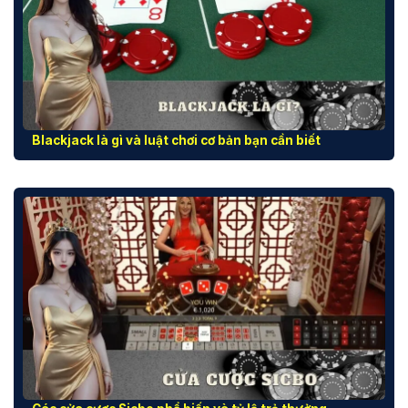
Blackjack là gì và luật chơi cơ bản bạn cần biết