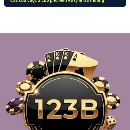
Các cửa cược Sicbo phổ biến và tỷ lệ trả thưởng