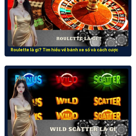
Roulette là gì? Tìm hiểu về bánh xe số và cách cược