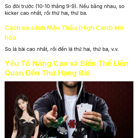
So đôi trước (10-10 thắng 9-9). Nếu bằng nhau, so
kicker cao nhất, rồi thứ hai, thứ ba.
Cách so sánh Mậu Thầu (High Card) khi
hòa
So lá bài cao nhất, rồi đến lá thứ hai, thứ ba, v.v.
Yếu Tố Nâng Cao và Biến Thể Liên
Quan Đến Thứ Hạng Bài