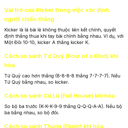
Vai trò của Kicker trong việc xác định
người chiến thắng
Kicker là lá bài lẻ không thuộc liên kết chính, quyết
định thắng thua khi tay bài chính bằng nhau. Ví dụ, với
Một Đôi 10-10, kicker A thắng kicker K.
Cách so sánh Tứ Quý (Four of a Kind) khi
hòa
Tứ Quý cao hơn thắng (8-8-8-8 thắng 7-7-7-7). Nếu
Tứ Quý bằng nhau, so kicker.
Cách so sánh Cù Lũ (Full House) khi hòa
So bộ ba trước (K-K-K-9-9 thắng Q-Q-Q-A-A). Nếu bộ
ba bằng nhau, so bộ đôi.
Cách so sánh Thùng (Flush) khi hòa