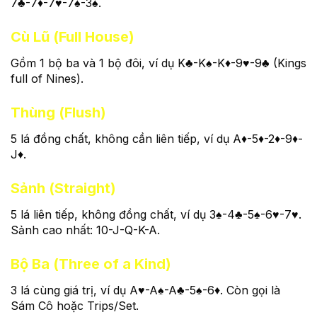
7♣-7♦-7♥-7♠-3♠.
Cù Lũ (Full House)
Gồm 1 bộ ba và 1 bộ đôi, ví dụ K♣-K♠-K♦-9♥-9♣ (Kings
full of Nines).
Thùng (Flush)
5 lá đồng chất, không cần liên tiếp, ví dụ A♦-5♦-2♦-9♦-
J♦.
Sảnh (Straight)
5 lá liên tiếp, không đồng chất, ví dụ 3♠-4♣-5♠-6♥-7♥.
Sảnh cao nhất: 10-J-Q-K-A.
Bộ Ba (Three of a Kind)
3 lá cùng giá trị, ví dụ A♥-A♠-A♣-5♠-6♦. Còn gọi là
Sám Cô hoặc Trips/Set.