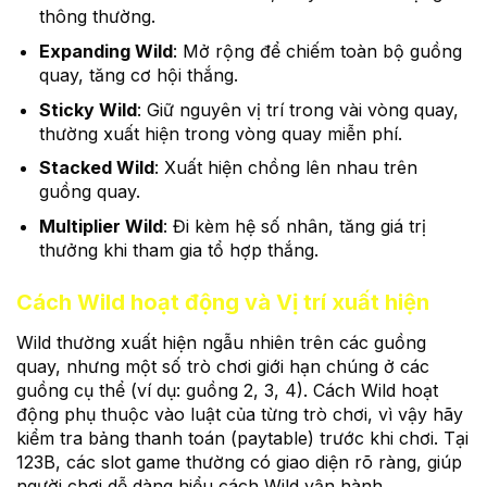
thông thường.
Expanding Wild
: Mở rộng để chiếm toàn bộ guồng
quay, tăng cơ hội thắng.
Sticky Wild
: Giữ nguyên vị trí trong vài vòng quay,
thường xuất hiện trong vòng quay miễn phí.
Stacked Wild
: Xuất hiện chồng lên nhau trên
guồng quay.
Multiplier Wild
: Đi kèm hệ số nhân, tăng giá trị
thưởng khi tham gia tổ hợp thắng.
Cách Wild hoạt động và Vị trí xuất hiện
Wild thường xuất hiện ngẫu nhiên trên các guồng
quay, nhưng một số trò chơi giới hạn chúng ở các
guồng cụ thể (ví dụ: guồng 2, 3, 4). Cách Wild hoạt
động phụ thuộc vào luật của từng trò chơi, vì vậy hãy
kiểm tra bảng thanh toán (paytable) trước khi chơi. Tại
123B, các slot game thường có giao diện rõ ràng, giúp
người chơi dễ dàng hiểu cách Wild vận hành.