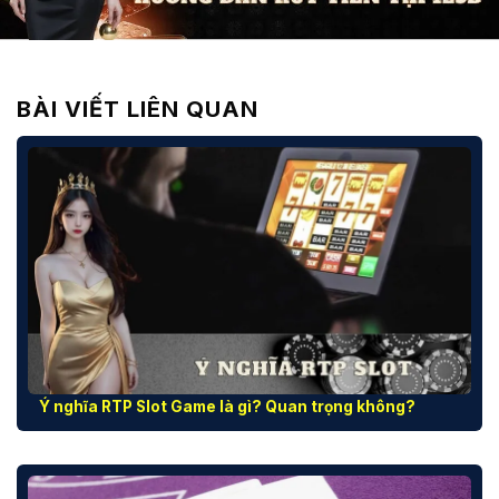
BÀI VIẾT LIÊN QUAN
Ý nghĩa RTP Slot Game là gì? Quan trọng không?