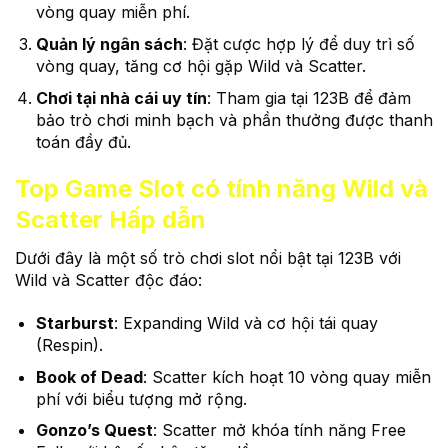
vòng quay miễn phí.
Quản lý ngân sách
: Đặt cược hợp lý để duy trì số
vòng quay, tăng cơ hội gặp Wild và Scatter.
Chơi tại nhà cái uy tín
: Tham gia tại 123B để đảm
bảo trò chơi minh bạch và phần thưởng được thanh
toán đầy đủ.
Top Game Slot có tính năng Wild và
Scatter Hấp dẫn
Dưới đây là một số trò chơi slot nổi bật tại 123B với
Wild và Scatter độc đáo:
Starburst
: Expanding Wild và cơ hội tái quay
(Respin).
Book of Dead
: Scatter kích hoạt 10 vòng quay miễn
phí với biểu tượng mở rộng.
Gonzo’s Quest
: Scatter mở khóa tính năng Free