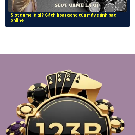
Slot game là gì? Cách hoạt động của máy đánh bạc
online