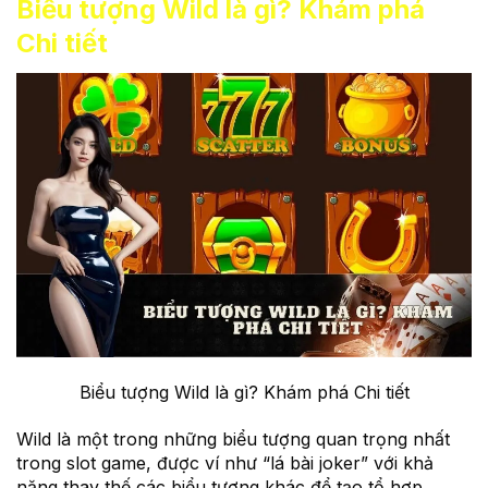
Biểu tượng Wild là gì? Khám phá
Chi tiết
Biểu tượng Wild là gì? Khám phá Chi tiết
Wild là một trong những biểu tượng quan trọng nhất
trong slot game, được ví như “lá bài joker” với khả
năng thay thế các biểu tượng khác để tạo tổ hợp