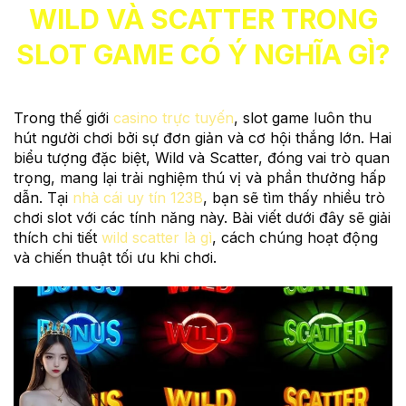
WILD VÀ SCATTER TRONG
SLOT GAME CÓ Ý NGHĨA GÌ?
Trong thế giới
casino trực tuyến
, slot game luôn thu
hút người chơi bởi sự đơn giản và cơ hội thắng lớn. Hai
biểu tượng đặc biệt, Wild và Scatter, đóng vai trò quan
trọng, mang lại trải nghiệm thú vị và phần thưởng hấp
dẫn. Tại
nhà cái uy tín 123B
, bạn sẽ tìm thấy nhiều trò
chơi slot với các tính năng này. Bài viết dưới đây sẽ giải
thích chi tiết
wild scatter là gì
, cách chúng hoạt động
và chiến thuật tối ưu khi chơi.