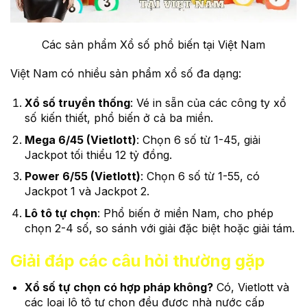
Các sản phẩm Xổ số phổ biến tại Việt Nam
Việt Nam có nhiều sản phẩm xổ số đa dạng:
Xổ số truyền thống
: Vé in sẵn của các công ty xổ
số kiến thiết, phổ biến ở cả ba miền.
Mega 6/45 (Vietlott)
: Chọn 6 số từ 1-45, giải
Jackpot tối thiểu 12 tỷ đồng.
Power 6/55 (Vietlott)
: Chọn 6 số từ 1-55, có
Jackpot 1 và Jackpot 2.
Lô tô tự chọn
: Phổ biến ở miền Nam, cho phép
chọn 2-4 số, so sánh với giải đặc biệt hoặc giải tám.
Giải đáp các câu hỏi thường gặp
Xổ số tự chọn có hợp pháp không?
Có, Vietlott và
các loại lô tô tự chọn đều được nhà nước cấp