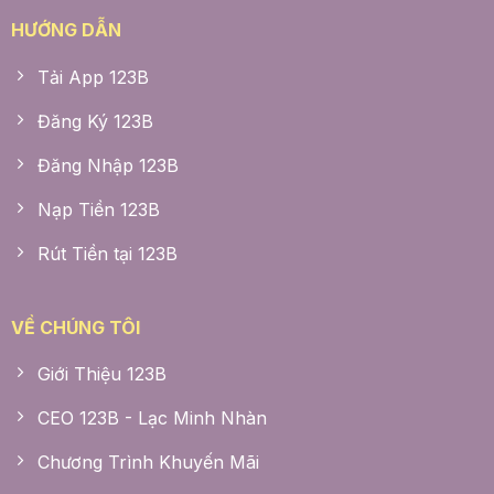
HƯỚNG DẪN
Tải App 123B
Đăng Ký 123B
Đăng Nhập 123B
Nạp Tiền 123B
Rút Tiền tại 123B
VỀ CHÚNG TÔI
Giới Thiệu 123B
CEO 123B - Lạc Minh Nhàn
Chương Trình Khuyến Mãi