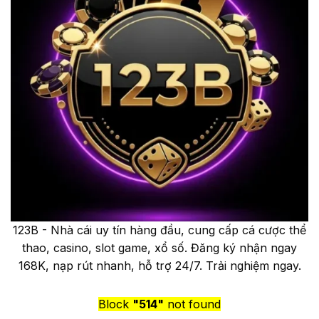
123B - Nhà cái uy tín hàng đầu, cung cấp cá cược thể
thao, casino, slot game, xổ số. Đăng ký nhận ngay
168K, nạp rút nhanh, hỗ trợ 24/7. Trải nghiệm ngay.
Block
"514"
not found