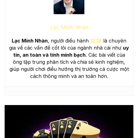
Lạc Minh Nhàn
Lạc Minh Nhàn
, người điều hành
123B
là chuyên
gia về các vấn đề cốt lõi của ngành nhà cái như
uy
tín, an toàn và tính minh bạch
. Các bài viết của
ông tập trung phân tích và chia sẻ kinh nghiệm,
giúp người chơi điều hướng thị trường cá cược một
cách thông minh và an toàn hơn.