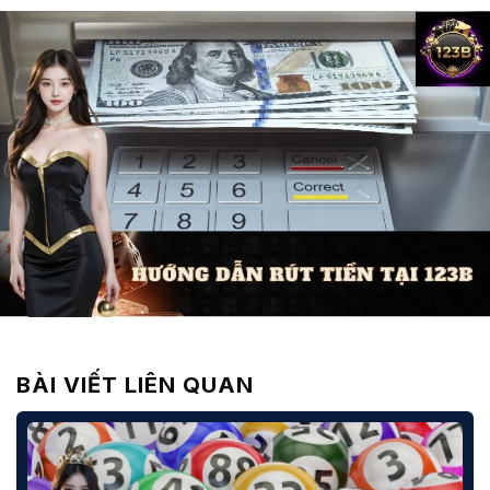
BÀI VIẾT LIÊN QUAN