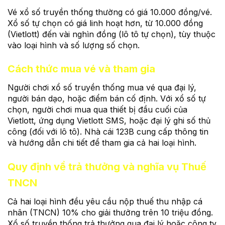
Vé xổ số truyền thống thường có giá 10.000 đồng/vé.
Xổ số tự chọn có giá linh hoạt hơn, từ 10.000 đồng
(Vietlott) đến vài nghìn đồng (lô tô tự chọn), tùy thuộc
vào loại hình và số lượng số chọn.
Cách thức mua vé và tham gia
Người chơi xổ số truyền thống mua vé qua đại lý,
người bán dạo, hoặc điểm bán cố định. Với xổ số tự
chọn, người chơi mua qua thiết bị đầu cuối của
Vietlott, ứng dụng Vietlott SMS, hoặc đại lý ghi số thủ
công (đối với lô tô). Nhà cái 123B cung cấp thông tin
và hướng dẫn chi tiết để tham gia cả hai loại hình.
Quy định về trả thưởng và nghĩa vụ Thuế
TNCN
Cả hai loại hình đều yêu cầu nộp thuế thu nhập cá
nhân (TNCN) 10% cho giải thưởng trên 10 triệu đồng.
Xổ số truyền thống trả thưởng qua đại lý hoặc công ty