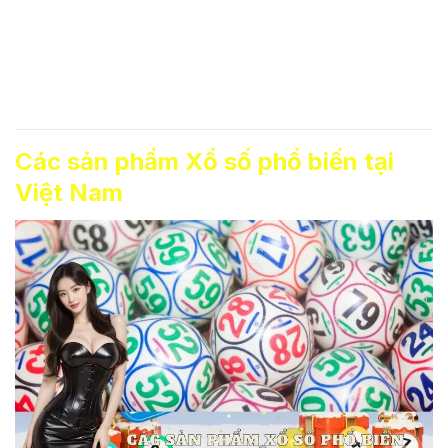
Không thể tự chọn
hoặc ứng dụng để
Nhược
số.
mua.
điểm
Phạm vi phát hành
Ít phổ biến ở vùng
giới hạn.
sâu vùng xa.
Các sản phẩm Xổ số phổ biến tại
Việt Nam