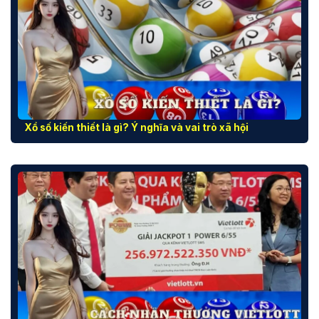
Xổ số kiến thiết là gì? Ý nghĩa và vai trò xã hội