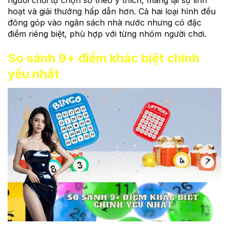
người chơi tự chọn số theo ý thích, mang lại sự linh
hoạt và giải thưởng hấp dẫn hơn. Cả hai loại hình đều
đóng góp vào ngân sách nhà nước nhưng có đặc
điểm riêng biệt, phù hợp với từng nhóm người chơi.
So sánh 9+ điểm khác biệt chính
yếu nhất