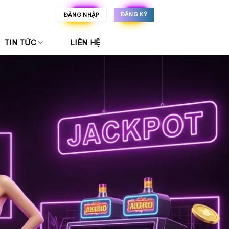
ĐĂNG KÝ
ĐĂNG NHẬP
TIN TỨC
LIÊN HỆ