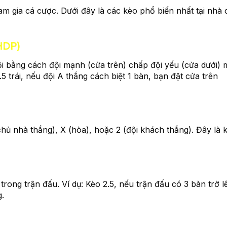
ham gia cá cược. Dưới đây là các kèo phổ biến nhất tại nhà 
HDP)
ội bằng cách đội mạnh (cửa trên) chấp đội yếu (cửa dưới) 
.5 trái, nếu đội A thắng cách biệt 1 bàn, bạn đặt cửa trên
chủ nhà thắng), X (hòa), hoặc 2 (đội khách thắng). Đây là 
rong trận đấu. Ví dụ: Kèo 2.5, nếu trận đấu có 3 bàn trở l
g.