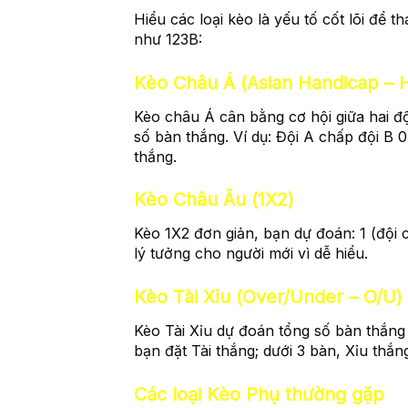
Hiểu các loại kèo là yếu tố cốt lõi để t
như 123B:
Kèo Châu Á (Asian Handicap – 
Kèo châu Á cân bằng cơ hội giữa hai đ
số bàn thắng. Ví dụ: Đội A chấp đội B 0
thắng.
Kèo Châu Âu (1X2)
Kèo 1X2 đơn giản, bạn dự đoán: 1 (đội 
lý tưởng cho người mới vì dễ hiểu.
Kèo Tài Xỉu (Over/Under – O/U)
Kèo Tài Xỉu dự đoán tổng số bàn thắng t
bạn đặt Tài thắng; dưới 3 bàn, Xỉu thắn
Các loại Kèo Phụ thường gặp