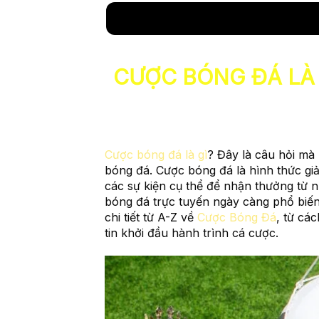
CƯỢC BÓNG ĐÁ LÀ 
Cược bóng đá là gì
? Đây là câu hỏi mà 
bóng đá. Cược bóng đá là hình thức giả
các sự kiện cụ thể để nhận thưởng từ n
bóng đá trực tuyến ngày càng phổ biến, 
chi tiết từ A-Z về
Cược Bóng Đá
, từ cá
tin khởi đầu hành trình cá cược.