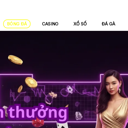
BÓNG ĐÁ
CASINO
XỔ SỐ
ĐÁ GÀ