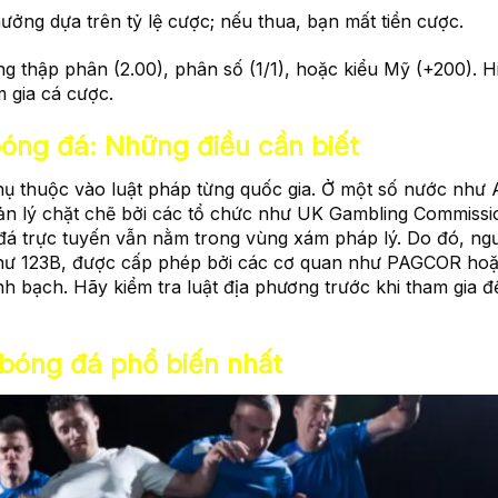
ưởng dựa trên tỷ lệ cược; nếu thua, bạn mất tiền cược.
g thập phân (2.00), phân số (1/1), hoặc kiểu Mỹ (+200). H
 gia cá cược.
óng đá: Những điều cần biết
ụ thuộc vào luật pháp từng quốc gia. Ở một số nước như 
ản lý chặt chẽ bởi các tổ chức như UK Gambling Commissi
 đá trực tuyến vẫn nằm trong vùng xám pháp lý. Do đó, ng
 như 123B, được cấp phép bởi các cơ quan như PAGCOR ho
h bạch. Hãy kiểm tra luật địa phương trước khi tham gia đ
 bóng đá phổ biến nhất