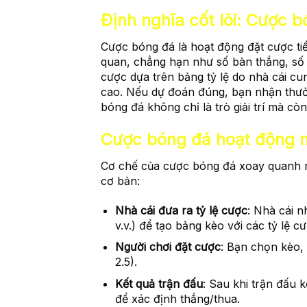
Định nghĩa cốt lõi: Cược b
Cược bóng đá là hoạt động đặt cược tiề
quan, chẳng hạn như số bàn thắng, số 
cược dựa trên bảng tỷ lệ do nhà cái cun
cao. Nếu dự đoán đúng, bạn nhận thưởng
bóng đá không chỉ là trò giải trí mà cò
Cược bóng đá hoạt động n
Cơ chế của cược bóng đá xoay quanh nh
cơ bản:
Nhà cái đưa ra tỷ lệ cược
: Nhà cái n
v.v.) để tạo bảng kèo với các tỷ lệ c
Người chơi đặt cược
: Bạn chọn kèo, 
2.5).
Kết quả trận đấu
: Sau khi trận đấu k
để xác định thắng/thua.