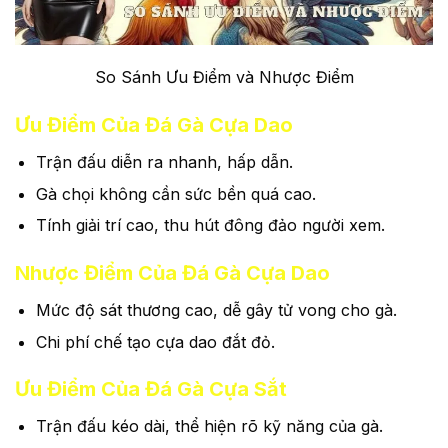
So Sánh Ưu Điểm và Nhược Điểm
Ưu Điểm Của Đá Gà Cựa Dao
Trận đấu diễn ra nhanh, hấp dẫn.
Gà chọi không cần sức bền quá cao.
Tính giải trí cao, thu hút đông đảo người xem.
Nhược Điểm Của Đá Gà Cựa Dao
Mức độ sát thương cao, dễ gây tử vong cho gà.
Chi phí chế tạo cựa dao đắt đỏ.
Ưu Điểm Của Đá Gà Cựa Sắt
Trận đấu kéo dài, thể hiện rõ kỹ năng của gà.