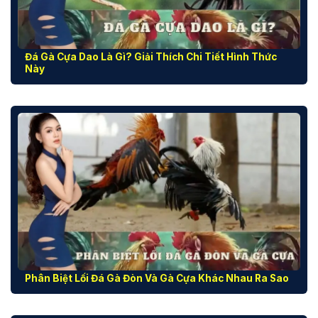
Đá Gà Cựa Dao Là Gì? Giải Thích Chi Tiết Hình Thức
Này
Phân Biệt Lối Đá Gà Đòn Và Gà Cựa Khác Nhau Ra Sao