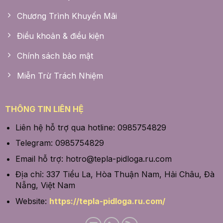
Chương Trình Khuyến Mãi
Điều khoản & điều kiện
Chính sách bảo mật
Miễn Trừ Trách Nhiệm
THÔNG TIN LIÊN HỆ
Liên hệ hỗ trợ qua hotline: 0985754829
Telegram: 0985754829
Email hỗ trợ:
hotro@tepla-pidloga.ru.com
Địa chỉ: 337 Tiểu La, Hòa Thuận Nam, Hải Châu, Đà
Nẵng, Việt Nam
Website:
https://tepla-pidloga.ru.com/