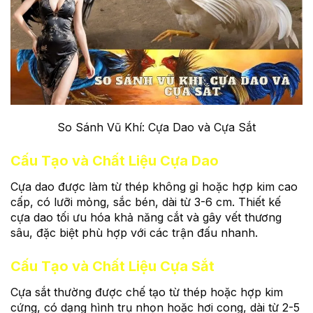
So Sánh Vũ Khí: Cựa Dao và Cựa Sắt
Cấu Tạo và Chất Liệu Cựa Dao
Cựa dao được làm từ thép không gỉ hoặc hợp kim cao
cấp, có lưỡi mỏng, sắc bén, dài từ 3-6 cm. Thiết kế
cựa dao tối ưu hóa khả năng cắt và gây vết thương
sâu, đặc biệt phù hợp với các trận đấu nhanh.
Cấu Tạo và Chất Liệu Cựa Sắt
Cựa sắt thường được chế tạo từ thép hoặc hợp kim
cứng, có dạng hình trụ nhọn hoặc hơi cong, dài từ 2-5