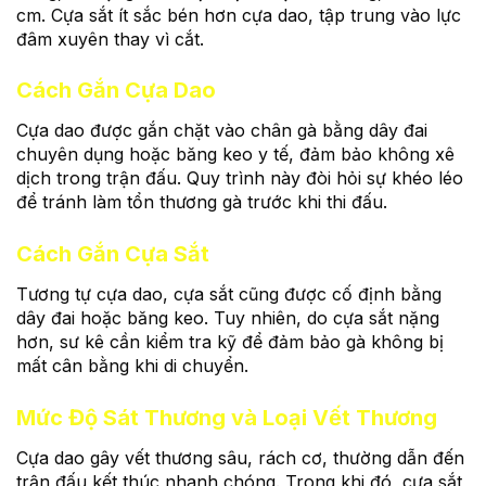
cm. Cựa sắt ít sắc bén hơn cựa dao, tập trung vào lực
đâm xuyên thay vì cắt.
Cách Gắn Cựa Dao
Cựa dao được gắn chặt vào chân gà bằng dây đai
chuyên dụng hoặc băng keo y tế, đảm bảo không xê
dịch trong trận đấu. Quy trình này đòi hỏi sự khéo léo
để tránh làm tổn thương gà trước khi thi đấu.
Cách Gắn Cựa Sắt
Tương tự cựa dao, cựa sắt cũng được cố định bằng
dây đai hoặc băng keo. Tuy nhiên, do cựa sắt nặng
hơn, sư kê cần kiểm tra kỹ để đảm bảo gà không bị
mất cân bằng khi di chuyển.
Mức Độ Sát Thương và Loại Vết Thương
Cựa dao gây vết thương sâu, rách cơ, thường dẫn đến
trận đấu kết thúc nhanh chóng. Trong khi đó, cựa sắt