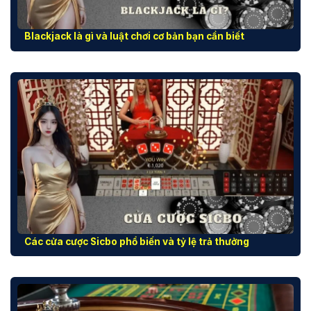
Blackjack là gì và luật chơi cơ bản bạn cần biết
Các cửa cược Sicbo phổ biến và tỷ lệ trả thưởng