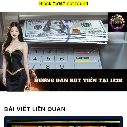
Block
"514"
not found
BÀI VIẾT LIÊN QUAN