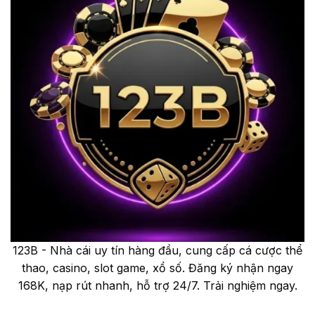
123B - Nhà cái uy tín hàng đầu, cung cấp cá cược thể
thao, casino, slot game, xổ số. Đăng ký nhận ngay
168K, nạp rút nhanh, hỗ trợ 24/7. Trải nghiệm ngay.