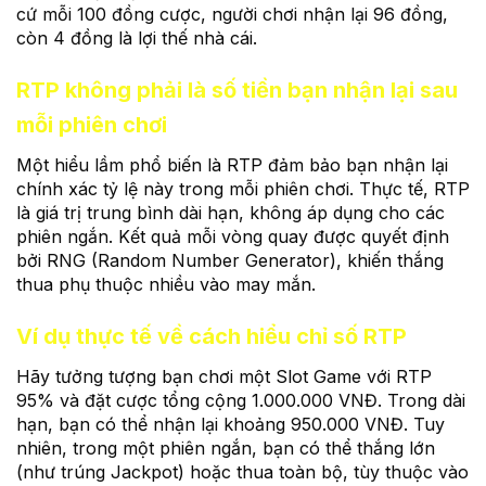
cứ mỗi 100 đồng cược, người chơi nhận lại 96 đồng,
còn 4 đồng là lợi thế nhà cái.
RTP không phải là số tiền bạn nhận lại sau
mỗi phiên chơi
Một hiểu lầm phổ biến là RTP đảm bảo bạn nhận lại
chính xác tỷ lệ này trong mỗi phiên chơi. Thực tế, RTP
là giá trị trung bình dài hạn, không áp dụng cho các
phiên ngắn. Kết quả mỗi vòng quay được quyết định
bởi RNG (Random Number Generator), khiến thắng
thua phụ thuộc nhiều vào may mắn.
Ví dụ thực tế về cách hiểu chỉ số RTP
Hãy tưởng tượng bạn chơi một Slot Game với RTP
95% và đặt cược tổng cộng 1.000.000 VNĐ. Trong dài
hạn, bạn có thể nhận lại khoảng 950.000 VNĐ. Tuy
nhiên, trong một phiên ngắn, bạn có thể thắng lớn
(như trúng Jackpot) hoặc thua toàn bộ, tùy thuộc vào