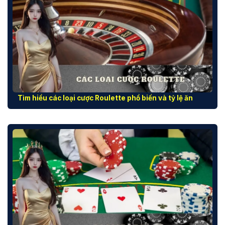
Tìm hiểu các loại cược Roulette phổ biến và tỷ lệ ăn