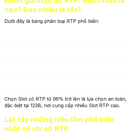
Đánh giá mức độ RTP: Bao nhiêu là
cao? Bao nhiêu là tốt?
Dưới đây là bảng phân loại RTP phổ biến:
Mức
Đánh giá
Ví dụ Slot Game
RTP
Trên
Rất cao – Lựa chọn
Mega Joker (99%), Blood
97%
hàng đầu
Suckers (98%)
95% –
Tốt – Phù hợp chơi
Starburst (96.1%), Gonzo’s
97%
lâu dài
Quest (95.97%)
Dưới
Thấp – Rủi ro cao
Các Slot Jackpot lũy tiến
95%
Chọn Slot có RTP từ 96% trở lên là lựa chọn an toàn,
đặc biệt tại 123B, nơi cung cấp nhiều Slot RTP cao.
Lật tẩy những hiểu lầm phổ biến
nhất về chỉ số RTP