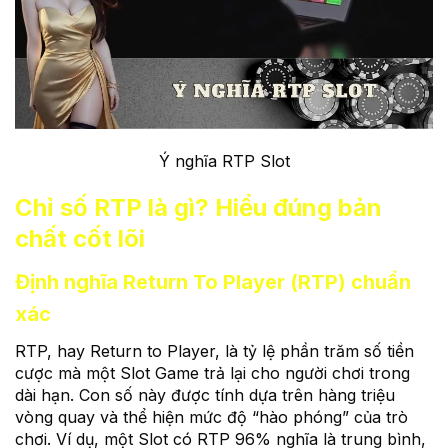
Ý nghĩa RTP Slot
Chỉ số RTP là gì? Hiểu đúng bản
chất cốt lõi
Định nghĩa Return To Player (RTP) chuẩn
xác
RTP, hay Return to Player, là tỷ lệ phần trăm số tiền
cược mà một Slot Game trả lại cho người chơi trong
dài hạn. Con số này được tính dựa trên hàng triệu
vòng quay và thể hiện mức độ “hào phóng” của trò
chơi. Ví dụ, một Slot có RTP 96% nghĩa là trung bình,