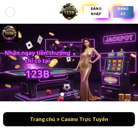
Bỏ
ĐĂNG
ĐĂNG
qua
NHẬP
KÝ
nội
dung
Trang chủ
»
Casino Trực Tuyến