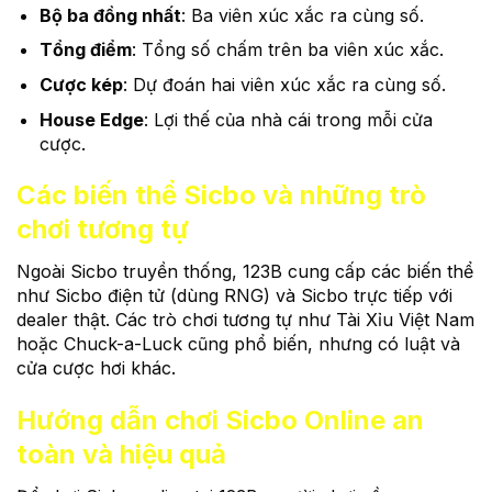
Bộ ba đồng nhất
: Ba viên xúc xắc ra cùng số.
Tổng điểm
: Tổng số chấm trên ba viên xúc xắc.
Cược kép
: Dự đoán hai viên xúc xắc ra cùng số.
House Edge
: Lợi thế của nhà cái trong mỗi cửa
cược.
Các biến thể Sicbo và những trò
chơi tương tự
Ngoài Sicbo truyền thống, 123B cung cấp các biến thể
như Sicbo điện tử (dùng RNG) và Sicbo trực tiếp với
dealer thật. Các trò chơi tương tự như Tài Xỉu Việt Nam
hoặc Chuck-a-Luck cũng phổ biến, nhưng có luật và
cửa cược hơi khác.
Hướng dẫn chơi Sicbo Online an
toàn và hiệu quả