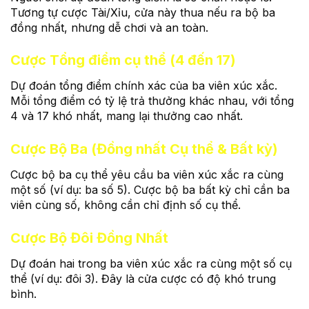
Tương tự cược Tài/Xỉu, cửa này thua nếu ra bộ ba
đồng nhất, nhưng dễ chơi và an toàn.
Cược Tổng điểm cụ thể (4 đến 17)
Dự đoán tổng điểm chính xác của ba viên xúc xắc.
Mỗi tổng điểm có tỷ lệ trả thưởng khác nhau, với tổng
4 và 17 khó nhất, mang lại thưởng cao nhất.
Cược Bộ Ba (Đồng nhất Cụ thể & Bất kỳ)
Cược bộ ba cụ thể yêu cầu ba viên xúc xắc ra cùng
một số (ví dụ: ba số 5). Cược bộ ba bất kỳ chỉ cần ba
viên cùng số, không cần chỉ định số cụ thể.
Cược Bộ Đôi Đồng Nhất
Dự đoán hai trong ba viên xúc xắc ra cùng một số cụ
thể (ví dụ: đôi 3). Đây là cửa cược có độ khó trung
bình.