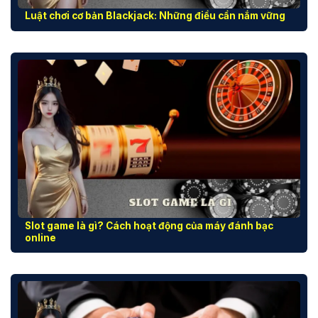
Luật chơi cơ bản Blackjack: Những điều cần nắm vững
Slot game là gì? Cách hoạt động của máy đánh bạc
online