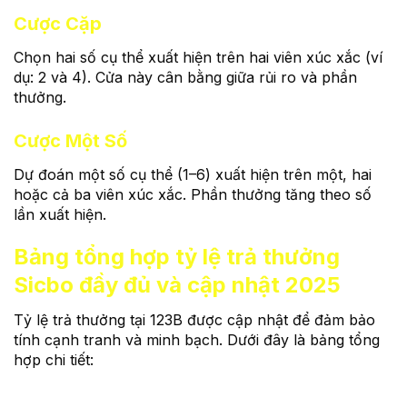
Cược Cặp
Chọn hai số cụ thể xuất hiện trên hai viên xúc xắc (ví
dụ: 2 và 4). Cửa này cân bằng giữa rủi ro và phần
thưởng.
Cược Một Số
Dự đoán một số cụ thể (1–6) xuất hiện trên một, hai
hoặc cả ba viên xúc xắc. Phần thưởng tăng theo số
lần xuất hiện.
Bảng tổng hợp tỷ lệ trả thưởng
Sicbo đầy đủ và cập nhật 2025
Tỷ lệ trả thưởng tại 123B được cập nhật để đảm bảo
tính cạnh tranh và minh bạch. Dưới đây là bảng tổng
hợp chi tiết:
Tỷ lệ trả