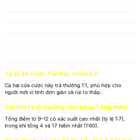
Bộ ba bất kỳ
1:30
Bộ đôi đồng nhất
1:11
Cược cặp
1:6
Một số (1 viên)
1:1
Một số (2 viên)
1:2
Một số (3 viên)
1:12
Tỷ lệ ăn cược Tài/Xỉu, Chẵn/Lẻ
Cả hai cửa cược này trả thưởng 1:1, phù hợp cho
người mới vì tính đơn giản và rủi ro thấp.
Chi tiết tỷ lệ thưởng cho từng Tổng điểm
Tổng điểm từ 9–12 có xác suất cao nhất (tỷ lệ 1:7),
trong khi tổng 4 và 17 hiếm nhất (1:60).