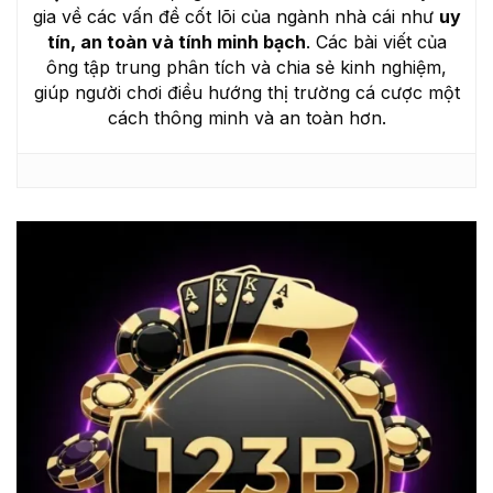
gia về các vấn đề cốt lõi của ngành nhà cái như
uy
tín, an toàn và tính minh bạch
. Các bài viết của
ông tập trung phân tích và chia sẻ kinh nghiệm,
giúp người chơi điều hướng thị trường cá cược một
cách thông minh và an toàn hơn.