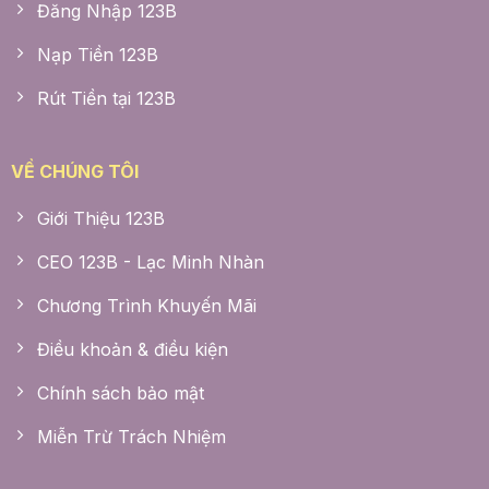
Đăng Nhập 123B
Nạp Tiền 123B
Rút Tiền tại 123B
VỀ CHÚNG TÔI
Giới Thiệu 123B
CEO 123B - Lạc Minh Nhàn
Chương Trình Khuyến Mãi
Điều khoản & điều kiện
Chính sách bảo mật
Miễn Trừ Trách Nhiệm