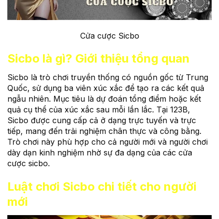
Cửa cược Sicbo
Sicbo là gì? Giới thiệu tổng quan
Sicbo là trò chơi truyền thống có nguồn gốc từ Trung
Quốc, sử dụng ba viên xúc xắc để tạo ra các kết quả
ngẫu nhiên. Mục tiêu là dự đoán tổng điểm hoặc kết
quả cụ thể của xúc xắc sau mỗi lần lắc. Tại 123B,
Sicbo được cung cấp cả ở dạng trực tuyến và trực
tiếp, mang đến trải nghiệm chân thực và công bằng.
Trò chơi này phù hợp cho cả người mới và người chơi
dày dạn kinh nghiệm nhờ sự đa dạng của các cửa
cược sicbo.
Luật chơi Sicbo chi tiết cho người
mới